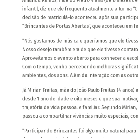
Amanda Ramos, mãe do Pietro Viana (de 8 meses de 
infantil, diz que ele frequenta atualmente a turma 
decisão de matriculá-lo aconteceu após sua partici
“Brincantes de Portas Abertas”, que aconteceu em fe
“Nós gostamos de música e queríamos que ele tivess
Nosso desejo também era de que ele tivesse contat
Aproveitamos o evento aberto para conhecer a escola
Com o tempo, venho percebendo melhoras significa
ambientes, dos sons. Além da interação com as outr
Já Mirian Freitas, mãe do João Paulo Freitas (4 anos)
desde 1 ano de idade e oito meses e que sua motivaç
trajetória de vida pessoal e familiar. Segundo Mirian,
passou a compartilhar vivências muito especiais, com
“Participar do Brincantes foi algo muito natural par