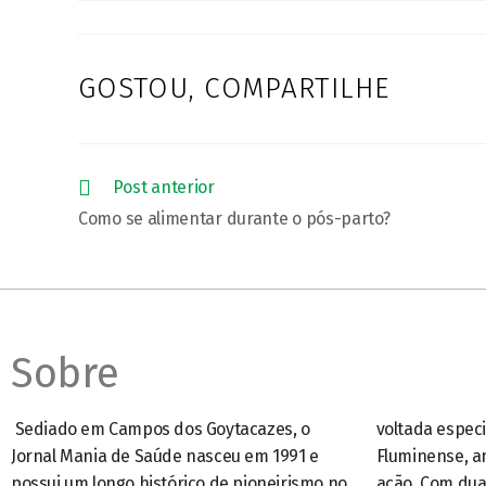
GOSTOU, COMPARTILHE
Post anterior
Como se alimentar durante o pós-parto?
Sobre
Sediado em Campos dos Goytacazes, o
voltada especificamente para o Noroeste
Jornal Mania de Saúde nasceu em 1991 e
Fluminense, ampliando assim o seu raio de
possui um longo histórico de pioneirismo no
ação. Com duas edições distintas, além de ter