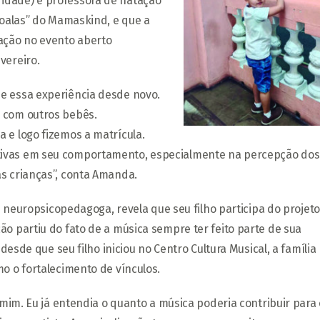
idade) e professora de natação
“Coalas” do Mamaskind, e que a
pação no evento aberto
vereiro.
e essa experiência desde novo.
o com outros bebês.
 e logo fizemos a matrícula.
tivas em seu comportamento, especialmente na percepção dos
as crianças”, conta Amanda.
 e neuropsicopedagoga, revela que seu filho participa do projeto
ão partiu do fato de a música sempre ter feito parte de sua
 desde que seu filho iniciou no Centro Cultura Musical, a família
o o fortalecimento de vínculos.
a mim. Eu já entendia o quanto a música poderia contribuir para 