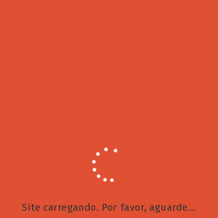
Próximo post
Carros elétricos: você já percebeu essa mudança?
Site carregando. Por favor, aguarde...