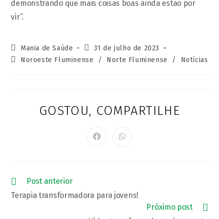
demonstrando que mais coisas boas ainda estão por
vir”.
Autor
Post
Mania de Saúde
31 de julho de 2023
do
publicado:
Categoria
Noroeste Fluminense
/
Norte Fluminense
/
Notícias
post:
do
post:
GOSTOU, COMPARTILHE
COMPARTI
ESTE
CONTEÚD
Abre
Abre
em
em
uma
uma
nova
nova
janela
janela
Leia
Post anterior
mais
Terapia transformadora para jovens!
artigos
Próximo post