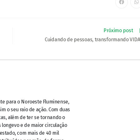
HAR
Abre
A
em
e
uma
u
nova
n
janela
ja
Próximo post
Cuidando de pessoas, transformando VID