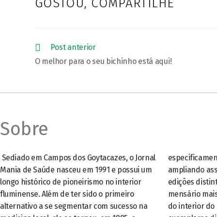
GOSTOU, COMPARTILHE
COMPARTIL
ESTE
CONTEÚDO
Leia
Post anterior
mais
O melhor para o seu bichinho está aqui!
artigos
Sobre
Sediado em Campos dos Goytacazes, o Jornal
especificamente para o Noroeste Fluminense,
Mania de Saúde nasceu em 1991 e possui um
ampliando assim o seu raio de ação. Com duas
longo histórico de pioneirismo no interior
edições distintas, além de ter se tornando o
fluminense. Além de ter sido o primeiro
mensário mais longevo e de maior circulação
alternativo a se segmentar com sucesso na
do interior do estado, com mais de 40 mil