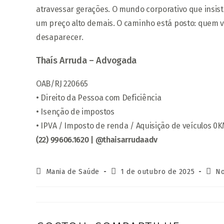
atravessar gerações. O mundo corporativo que insis
um preço alto demais. O caminho está posto: quem val
desaparecer.
Thaís Arruda – Advogada
OAB/RJ 220665
• Direito da Pessoa com Deficiência
• Isenção de impostos
• IPVA / Imposto de renda / Aquisição de veículos 0
(22) 99606.1620 | @thaisarrudaadv
Autor
Post
Categ
Mania de Saúde
1 de outubro de 2025
No
do
publicado:
do
post:
post: