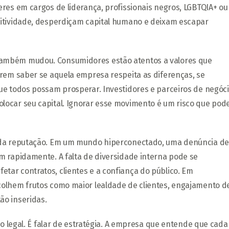
res em cargos de liderança, profissionais negros, LGBTQIA+ ou
titividade, desperdiçam capital humano e deixam escapar
ambém mudou. Consumidores estão atentos a valores que
erem saber se aquela empresa respeita as diferenças, se
ue todos possam prosperar. Investidores e parceiros de negóc
ocar seu capital. Ignorar esse movimento é um risco que pod
o da reputação. Em um mundo hiperconectado, uma denúncia de
m rapidamente. A falta de diversidade interna pode se
ar contratos, clientes e a confiança do público. Em
colhem frutos como maior lealdade de clientes, engajamento d
ão inseridas.
ão legal. É falar de estratégia. A empresa que entende que cada