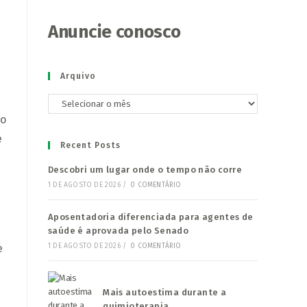
Anuncie conosco
Arquivo
Arquivo
io
e
Recent Posts
Descobri um lugar onde o tempo não corre
1 DE AGOSTO DE 2026
/
0 COMENTÁRIO
Aposentadoria diferenciada para agentes de
saúde é aprovada pelo Senado
1 DE AGOSTO DE 2026
/
0 COMENTÁRIO
e
Mais autoestima durante a
quimioterapia