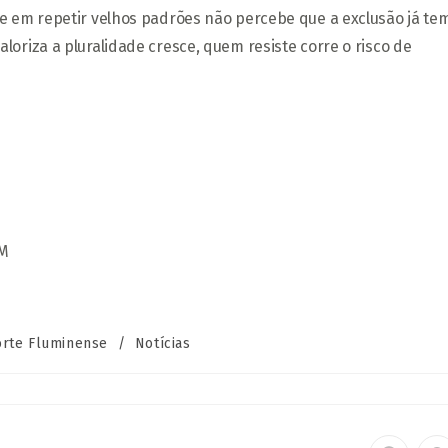
te em repetir velhos padrões não percebe que a exclusão já te
oriza a pluralidade cresce, quem resiste corre o risco de
KM
oria
rte Fluminense
/
Notícias