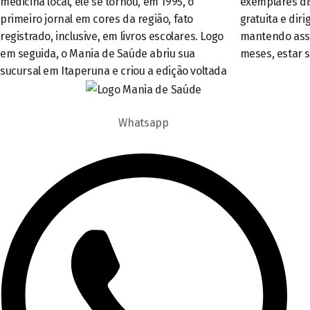
medicina local, ele se tornou, em 1995, o
exemplares distribuídos por mês, de forma
primeiro jornal em cores da região, fato
gratuita e dirigida, aos mais diversos leitores –
registrado, inclusive, em livros escolares. Logo
mantendo assim a tradição de, todos os
em seguida, o Mania de Saúde abriu sua
meses, estar 
sucursal em Itaperuna e criou a edição voltada
Whatsapp