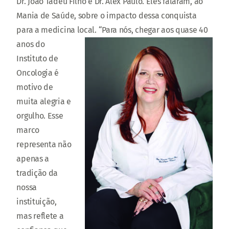
Dr. João Tadeu Filho e Dr. Alex Paulo. Eles falaram, ao
Mania de Saúde, sobre o impacto dessa conquista
para a medicina local.
“Para nós, chegar aos quase 40
anos do
Instituto de
Oncologia é
motivo de
muita alegria e
orgulho. Esse
marco
representa não
apenas a
tradição da
nossa
instituição,
mas reflete a