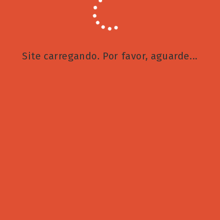
Arquivo
Arquivo
Site carregando. Por favor, aguarde...
Recent Posts
Descobri um lugar onde o tempo não corre
1 DE AGOSTO DE 2026
/
0 COMENTÁRIO
Aposentadoria diferenciada para agentes de saúde é
aprovada pelo Senado
1 DE AGOSTO DE 2026
/
0 COMENTÁRIO
Mais autoestima durante a quimioterapia
1 DE AGOSTO DE 2026
/
0 COMENTÁRIO