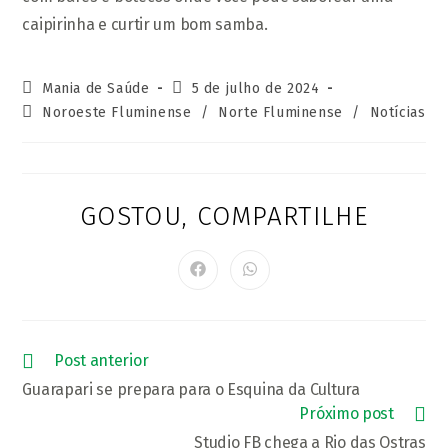
caipirinha e curtir um bom samba.
Autor
Post
Mania de Saúde
5 de julho de 2024
do
publicado:
Categoria
Noroeste Fluminense
/
Norte Fluminense
/
Notícias
post:
do
post:
GOSTOU, COMPARTILHE
COMPARTI
ESTE
CONTEÚD
Abre
Abre
em
em
uma
uma
nova
nova
janela
janela
Leia
Post anterior
mais
Guarapari se prepara para o Esquina da Cultura
artigos
Próximo post
Studio FB chega a Rio das Ostras