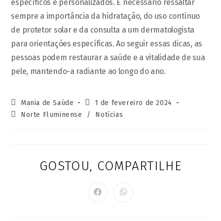
específicos e personalizados. É necessário ressaltar
sempre a importância da hidratação, do uso contínuo
de protetor solar e da consulta a um dermatologista
para orientações específicas. Ao seguir essas dicas, as
pessoas podem restaurar a saúde e a vitalidade de sua
pele, mantendo-a radiante ao longo do ano.
Autor
Post
Mania de Saúde
1 de fevereiro de 2024
do
publicado:
Categoria
Norte Fluminense
/
Notícias
post:
do
post:
GOSTOU, COMPARTILHE
COMPARTI
ESTE
CONTEÚD
Abre
Abre
em
em
uma
uma
nova
nova