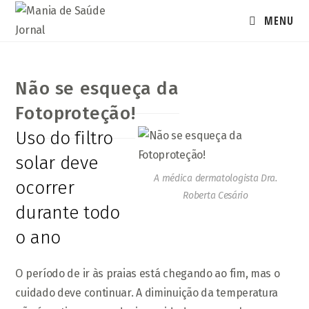
Ir
MENU
para
o
conteúdo
Não se esqueça da
Fotoproteção!
Uso do filtro
solar deve
A médica dermatologista Dra.
ocorrer
Roberta Cesário
durante todo
o ano
O período de ir às praias está chegando ao fim, mas o
cuidado deve continuar. A diminuição da temperatura