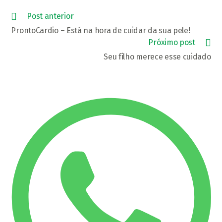
janela
janela
Leia
Post anterior
mais
ProntoCardio – Está na hora de cuidar da sua pele!
artigos
Próximo post
Seu filho merece esse cuidado