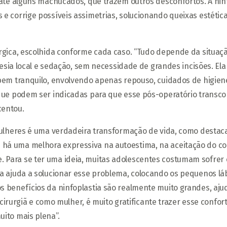
 até alguns machucados, que trazem outros desconfortos. A nin
e corrige possíveis assimetrias, solucionando queixas estética
rgica, escolhida conforme cada caso. “Tudo depende da situaçã
tesia local e sedação, sem necessidade de grandes incisões. Ela
em tranquilo, envolvendo apenas repouso, cuidados de higiene n
 que podem ser indicadas para que esse pós-operatório transco
centou.
 mulheres é uma verdadeira transformação de vida, como destac
á uma melhora expressiva na autoestima, na aceitação do corp
 Para se ter uma ideia, muitas adolescentes costumam sofrer
tia ajuda a solucionar esse problema, colocando os pequenos 
s benefícios da ninfoplastia são realmente muito grandes, aju
o cirurgiã e como mulher, é muito gratificante trazer esse conf
ito mais plena”.