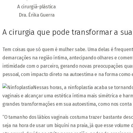
A cirurgiã-plástica
Dra. Érika Guerra
A cirurgia que pode transformar a sua
Tem coisas que só quem é mulher sabe. Uma delas é frequenta
demarcações na região íntima, antecipando olhares e comen
intimidade com o parceiro, gerando novas preocupações quan
pessoal, com impacto direto na autoestima e na forma como e
Nessas horas, a ninfoplastia acaba se tornando
vaginais e alcançar uma estética íntima mais simétrica e har
grandes transformações em sua autoestima, como nos conta a c
“O tamanho dos lábios vaginais costuma trazer bastante desco
seja na hora de usar um biquíni na praia, já que esse volum