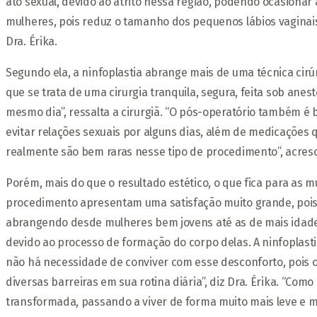
ato sexual, devido ao atrito nessa região, podendo ocasionar
mulheres, pois reduz o tamanho dos pequenos lábios vaginais 
Dra. Érika.
Segundo ela, a ninfoplastia abrange mais de uma técnica cirú
que se trata de uma cirurgia tranquila, segura, feita sob anes
mesmo dia”, ressalta a cirurgiã. “O pós-operatório também é b
evitar relações sexuais por alguns dias, além de medicações
realmente são bem raras nesse tipo de procedimento”, acres
Porém, mais do que o resultado estético, o que fica para as
procedimento apresentam uma satisfação muito grande, pois h
abrangendo desde mulheres bem jovens até as de mais idade.
devido ao processo de formação do corpo delas. A ninfoplas
não há necessidade de conviver com esse desconforto, pois o
diversas barreiras em sua rotina diária”, diz Dra. Érika. “Com
transformada, passando a viver de forma muito mais leve e mu