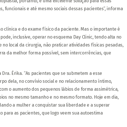
foplastia, portanto, é uma excelente solução para essas
s, funcionais e até mesmo sociais dessas pacientes”, informa
o clínica e do exame físico da paciente. Mas o importante é
 pode, inclusive, operar no esquema Day Clinic, tendo alta no
o local da cirurgia, não praticar atividades físicas pesadas,
rra da melhor forma possível, sem intercorrências, que
a Dra. Érika. “As pacientes que se submetem a esse
o dela, no convívio social e no relacionamento íntimo,
 com o aumento dos pequenos lábios de forma assimétrica,
lábios no mesmo tamanho e no mesmo formato. Hoje em dia,
dando a mulher a conquistar sua liberdade e a superar
orto para as pacientes, que logo veem sua autoestima