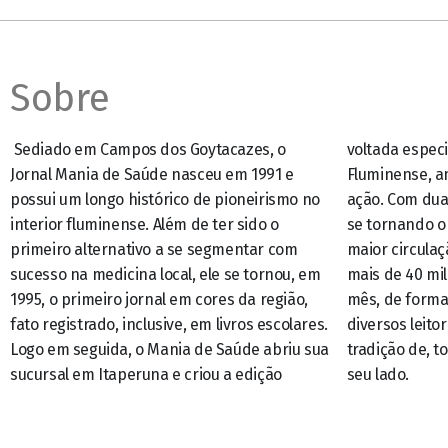
Sobre
Sediado em Campos dos Goytacazes, o
voltada especificamente para o Noroeste
Jornal Mania de Saúde nasceu em 1991 e
Fluminense, ampliando assim o seu raio de
possui um longo histórico de pioneirismo no
ação. Com duas edições distintas, além de ter
interior fluminense. Além de ter sido o
se tornando o mensário mais longevo e de
primeiro alternativo a se segmentar com
maior circulação do interior do estado, com
sucesso na medicina local, ele se tornou, em
mais de 40 mil exemplares distribuídos por
1995, o primeiro jornal em cores da região,
mês, de forma gratuita e dirigida, aos mais
fato registrado, inclusive, em livros escolares.
diversos leitores – mantendo assim a
Logo em seguida, o Mania de Saúde abriu sua
tradição de, todos os meses, estar sempre ao
sucursal em Itaperuna e criou a edição
seu lado.