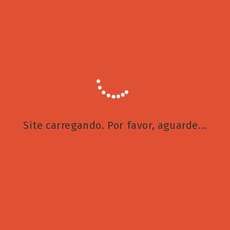
Anuncie conosco
Site carregando. Por favor, aguarde...
Arquivo
Arquivo
Recent Posts
Descobri um lugar onde o tempo não corre
1 DE AGOSTO DE 2026
/
0 COMENTÁRIO