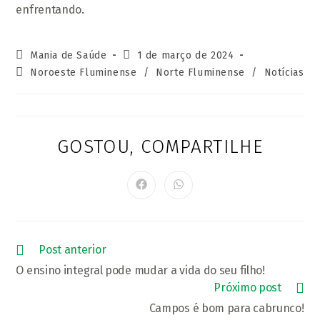
enfrentando.
Autor
Post
Mania de Saúde
1 de março de 2024
do
publicado:
Categoria
Noroeste Fluminense
/
Norte Fluminense
/
Notícias
post:
do
post:
GOSTOU, COMPARTILHE
COMPARTI
ESTE
CONTEÚD
Abre
Abre
em
em
uma
uma
nova
nova
janela
janela
Leia
Post anterior
mais
O ensino integral pode mudar a vida do seu filho!
artigos
Próximo post
Campos é bom para cabrunco!