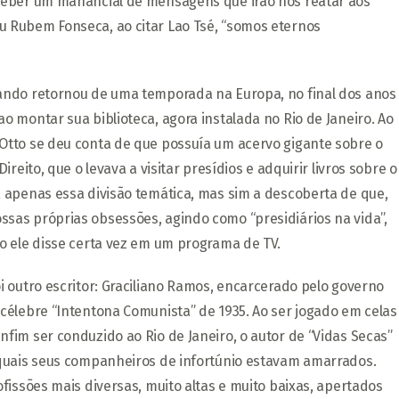
eceber um manancial de mensagens que irão nos reatar aos
u Rubem Fonseca, ao citar Lao Tsé, “somos eternos
uando retornou de uma temporada na Europa, no final dos anos
o montar sua biblioteca, agora instalada no Rio de Janeiro. Ao
Otto se deu conta de que possuía um acervo gigante sobre o
reito, que o levava a visitar presídios e adquirir livros sobre o
a apenas essa divisão temática, mas sim a descoberta de que,
sas próprias obsessões, agindo como “presidiários na vida”,
mo ele disse certa vez em um programa de TV.
i outro escritor: Graciliano Ramos, encarcerado pelo governo
célebre “Intentona Comunista” de 1935. Ao ser jogado em celas
fim ser conduzido ao Rio de Janeiro, o autor de “Vidas Secas”
 quais seus companheiros de infortúnio estavam amarrados.
fissões mais diversas, muito altas e muito baixas, apertados