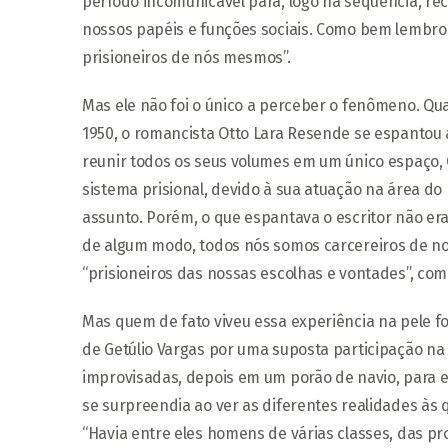
período incomunicável para, logo na sequência, r
nossos papéis e funções sociais. Como bem lembro
prisioneiros de nós mesmos”.
Mas ele não foi o único a perceber o fenômeno. Q
1950, o romancista Otto Lara Resende se espantou a
reunir todos os seus volumes em um único espaço, 
sistema prisional, devido à sua atuação na área do Di
assunto. Porém, o que espantava o escritor não er
de algum modo, todos nós somos carcereiros de nos
“prisioneiros das nossas escolhas e vontades”, co
Mas quem de fato viveu essa experiência na pele fo
de Getúlio Vargas por uma suposta participação na 
improvisadas, depois em um porão de navio, para en
se surpreendia ao ver as diferentes realidades às
“Havia entre eles homens de várias classes, das pro