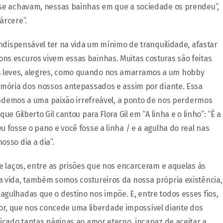
 se achavam, nessas bainhas em que a sociedade os prendeu”,
árcere”.
indispensável ter na vida um mínimo de tranquilidade, afastar
s escuros vivem essas bainhas. Muitas costuras são feitas
 leves, alegres, como quando nos amarramos a um hobby
emória dos nossos antepassados e assim por diante. Essa
rendemos a uma paixão irrefreável, a ponto de nos perdermos
e Gilberto Gil cantou para Flora Gil em “A linha e o linho”: “É a
 fosse o pano e você fosse a linha / e a agulha do real nas
sso dia a dia”.
e laços, entre as prisões que nos encarceram e aquelas às
 vida, também somos costureiros da nossa própria existência,
gulhadas que o destino nos impõe. E, entre todos esses fios,
, que nos concede uma liberdade impossível diante dos
icado tantas páginas ao amor eterno, incapaz de aceitar a