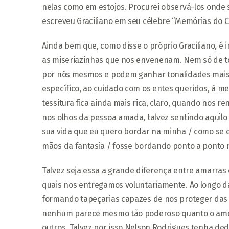
nelas como em estojos. Procurei observá-los onde
escreveu Graciliano em seu célebre “Memórias do C
Ainda bem que, como disse o próprio Graciliano, é 
as miseriazinhas que nos envenenam. Nem só de ton
por nós mesmos e podem ganhar tonalidades mais
específico, ao cuidado com os entes queridos, à m
tessitura fica ainda mais rica, claro, quando nos 
nos olhos da pessoa amada, talvez sentindo aquilo qu
sua vida que eu quero bordar na minha / como se eu
mãos da fantasia / fosse bordando ponto a ponto no
Talvez seja essa a grande diferença entre amarras 
quais nos entregamos voluntariamente. Ao longo da
formando tapeçarias capazes de nos proteger das a
nenhum parece mesmo tão poderoso quanto o amor
outros. Talvez por isso Nelson Rodrigues tenha ded