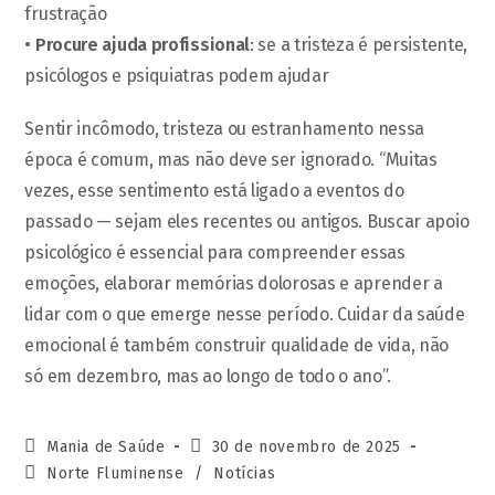
frustração
•
Procure ajuda profissional
: se a tristeza é persistente,
psicólogos e psiquiatras podem ajudar
Sentir incômodo, tristeza ou estranhamento nessa
época é comum, mas não deve ser ignorado. “Muitas
vezes, esse sentimento está ligado a eventos do
passado — sejam eles recentes ou antigos. Buscar apoio
psicológico é essencial para compreender essas
emoções, elaborar memórias dolorosas e aprender a
lidar com o que emerge nesse período. Cuidar da saúde
emocional é também construir qualidade de vida, não
só em dezembro, mas ao longo de todo o ano”.
Autor
Post
Mania de Saúde
30 de novembro de 2025
do
publicado:
Categoria
Norte Fluminense
/
Notícias
post:
do