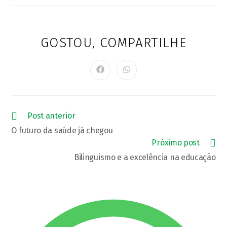
post:
GOSTOU, COMPARTILHE
COMPARTI
ESTE
CONTEÚD
Abre
Abre
em
em
uma
uma
nova
nova
janela
janela
Leia
Post anterior
mais
O futuro da saúde já chegou
artigos
Próximo post
Bilinguismo e a excelência na educação