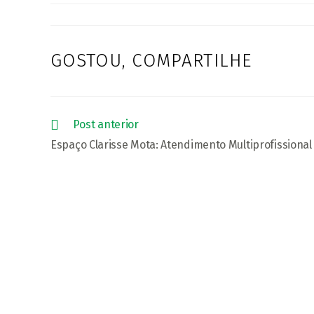
post:
post:
GOSTOU, COMPARTILHE
COMPARTIL
ESTE
CONTEÚDO
Leia
Post anterior
mais
Espaço Clarisse Mota: Atendimento Multiprofissional
artigos