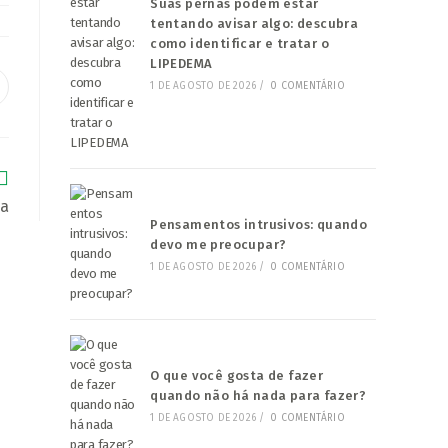
Suas pernas podem estar
tentando avisar algo: descubra
como identificar e tratar o
LIPEDEMA
1 DE AGOSTO DE 2026
/
0 COMENTÁRIO
bre
m
ma
ova
nela
ia
Pensamentos intrusivos: quando
devo me preocupar?
1 DE AGOSTO DE 2026
/
0 COMENTÁRIO
O que você gosta de fazer
quando não há nada para fazer?
1 DE AGOSTO DE 2026
/
0 COMENTÁRIO