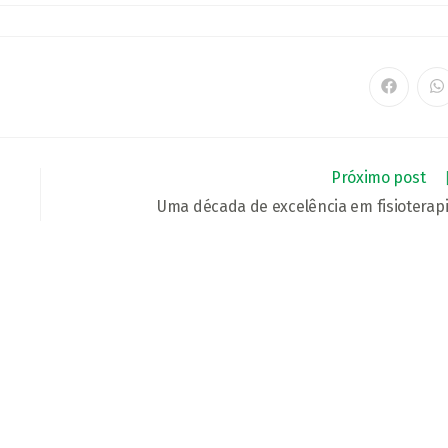
HAR
Abre
A
em
e
uma
u
nova
n
janela
ja
Próximo post
Uma década de excelência em fisioterap