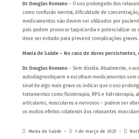
Dr. Douglas Romano
– O uso prolongado dos relaxant
como confusão mental, dificuldade de concentração,
medicamentos não devem ser utilizados por paciente
pois podem provocar taquicardia e potencializar os e
deve ser evitado para prevenir complicações graves.
Mania de Saúde – No caso de dores persistentes, 
Dr. Douglas Romano
– Sem dúvida. Atualmente, o ac
autodiagnostiquem e escolham medicamentos sem or
sinal de algo mais grave ou indicar que o uso prolo
tratamentos como fisioterapia, RPG e hidroterapia,
articulares, musculares e nervosos – podem ser alter
os muitos efeitos colaterais dos relaxantes muscular
Autor
Post
Catego
Mania de Saúde
1 de março de 2025
Nor
do
publicado:
do