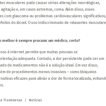
es musculares pode causar sérias alterações neurológicas,
 agitação e, em casos extremos, coma. Além disso, esses
s com glaucoma ou problemas cardiovasculares significativos
feitos do álcool. O uso indiscriminado de relaxantes muscular
o melhor é sempre procurar um médico, certo?
esso à internet permite que muitas pessoas se
ientação adequada. Contudo, a dor persistente pode ser um
ngado de medicamentos não é a solução ideal. Em vez disso,
 além de procedimentos menos invasivos – como bloqueios
nativas eficazes para aliviar a dor de forma localizada, evitand
es.
ria
te Fluminense
/
Notícias