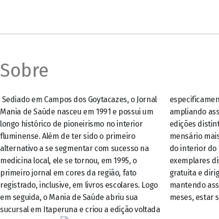
Sobre
Sediado em Campos dos Goytacazes, o Jornal
especificamente para o Noroeste Fluminense,
Mania de Saúde nasceu em 1991 e possui um
ampliando assim o seu raio de ação. Com duas
longo histórico de pioneirismo no interior
edições distintas, além de ter se tornando o
fluminense. Além de ter sido o primeiro
mensário mais longevo e de maior circulação
alternativo a se segmentar com sucesso na
do interior do estado, com mais de 40 mil
medicina local, ele se tornou, em 1995, o
exemplares distribuídos por mês, de forma
primeiro jornal em cores da região, fato
gratuita e dirigida, aos mais diversos leitores –
registrado, inclusive, em livros escolares. Logo
mantendo assim a tradição de, todos os
em seguida, o Mania de Saúde abriu sua
meses, estar 
sucursal em Itaperuna e criou a edição voltada