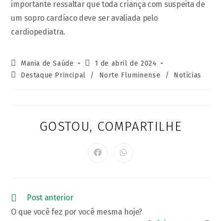
importante ressaltar que toda criança com suspeita de
um sopro cardíaco deve ser avaliada pelo
cardiopediatra.
Autor
Post
Mania de Saúde
1 de abril de 2024
do
publicado:
Categoria
Destaque Principal
/
Norte Fluminense
/
Notícias
post:
do
post:
GOSTOU, COMPARTILHE
COMPARTI
ESTE
CONTEÚD
Abre
Abre
em
em
uma
uma
nova
nova
janela
janela
Leia
Post anterior
mais
O que você fez por você mesma hoje?
artigos