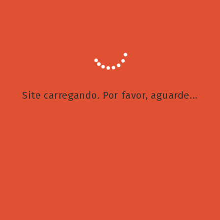
contemplativa, desenvolvendo uma ligação muito
mais profunda com as obras de arte. Nada mais
correto. Além de nos ajudar a entender melhor
nossas próprias experiências, um grande autor
muitas vezes consegue transformar nossa relação
com o mundo, restaurando um pouco da empatia
perdida diante da superficialidade do convívio
Site carregando. Por favor, aguarde...
humano. Até porque, com o tempo, como dizia
Mario Quintana, não vamos ficando sozinhos
apenas pelos que se foram: vamos ficando
sozinhos uns dos outros.
Anuncie conosco