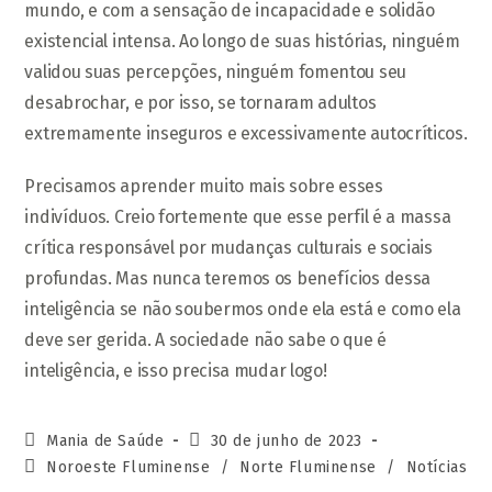
mundo, e com a sensação de incapacidade e solidão
existencial intensa. Ao longo de suas histórias, ninguém
validou suas percepções, ninguém fomentou seu
desabrochar, e por isso, se tornaram adultos
extremamente inseguros e excessivamente autocríticos.
Precisamos aprender muito mais sobre esses
indivíduos. Creio fortemente que esse perfil é a massa
crítica responsável por mudanças culturais e sociais
profundas. Mas nunca teremos os benefícios dessa
inteligência se não soubermos onde ela está e como ela
deve ser gerida. A sociedade não sabe o que é
inteligência, e isso precisa mudar logo!
Autor
Post
Mania de Saúde
30 de junho de 2023
do
publicado:
Categoria
Noroeste Fluminense
/
Norte Fluminense
/
Notícias
post:
do