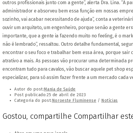
outros profissionais junto com a gente”, alerta Dra. Lina. “A p
administrador e absorveu bem essa função em nossas empresa
sozinho, vai acabar necessitando de ajuda”, conta a veterinár
ouvir um arquiteto, um engenheiro, porque senão a gente erra
importante, que a gente ia fazendo muito no feeling, é o mark
não é lembrado”, ressaltou. Outro detalhe fundamental, seg
encontrar o seu foco e trabalhar bem essa área, porque sair 
atrativo a mais. As pessoas vão procurar uma determinada pro
encontram tudo para cavalos, vão buscar aquele pet shop esp
especializar, para só assim fazer frente a um mercado cada v
Autor do post:
Mania de Saúde
Post publicado:
25 de abril de 2023
Categoria do post:
Noroeste Fluminense
/
Notícias
Gostou, compartilhe
Compartilhar es