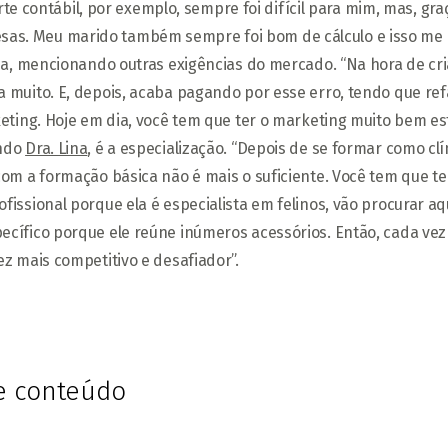
arte contábil, por exemplo, sempre foi difícil para mim, mas, gr
s. Meu marido também sempre foi bom de cálculo e isso me al
ia, mencionando outras exigências do mercado. “Na hora de cria
 muito. E, depois, acaba pagando por esse erro, tendo que ref
eting. Hoje em dia, você tem que ter o marketing muito bem est
undo
Dra. Lina
, é a especialização. “Depois de se formar como clí
com a formação básica não é mais o suficiente. Você tem que te
fissional porque ela é especialista em felinos, vão procurar a
ecífico porque ele reúne inúmeros acessórios. Então, cada vez
ez mais competitivo e desafiador”.
te conteúdo