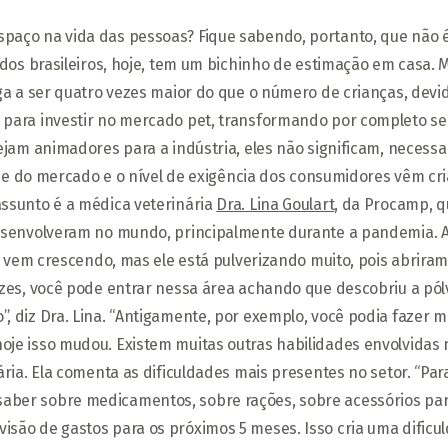
paço na vida das pessoas? Fique sabendo, portanto, que não é
dos brasileiros, hoje, tem um bichinho de estimação em casa. 
ga a ser quatro vezes maior do que o número de crianças, devi
 para investir no mercado pet, transformando por completo se
sejam animadores para a indústria, eles não significam, nece
dade do mercado e o nível de exigência dos consumidores vêm cr
assunto é a médica veterinária
Dra. Lina Goulart
, da Procamp, q
desenvolveram no mundo, principalmente durante a pandemia. A
do vem crescendo, mas ele está pulverizando muito, pois abriram
ezes, você pode entrar nessa área achando que descobriu a pól
 diz Dra. Lina. “Antigamente, por exemplo, você podia fazer me
je isso mudou. Existem muitas outras habilidades envolvidas 
ia. Ela comenta as dificuldades mais presentes no setor. “Para n
ber sobre medicamentos, sobre rações, sobre acessórios para 
são de gastos para os próximos 5 meses. Isso cria uma dificul