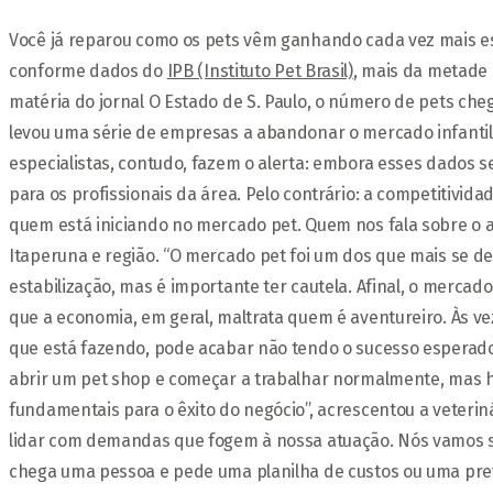
Você já reparou como os pets vêm ganhando cada vez mais es
conforme dados do
IPB (Instituto Pet Brasil)
, mais da metade 
matéria do jornal O Estado de S. Paulo, o número de pets che
levou uma série de empresas a abandonar o mercado infantil
especialistas, contudo, fazem o alerta: embora esses dados 
para os profissionais da área. Pelo contrário: a competitivi
quem está iniciando no mercado pet. Quem nos fala sobre o 
Itaperuna e região. “O mercado pet foi um dos que mais se 
estabilização, mas é importante ter cautela. Afinal, o merca
que a economia, em geral, maltrata quem é aventureiro. Às v
que está fazendo, pode acabar não tendo o sucesso esperado”,
abrir um pet shop e começar a trabalhar normalmente, mas ho
fundamentais para o êxito do negócio”, acrescentou a veterinár
lidar com demandas que fogem à nossa atuação. Nós vamos sa
chega uma pessoa e pede uma planilha de custos ou uma previ