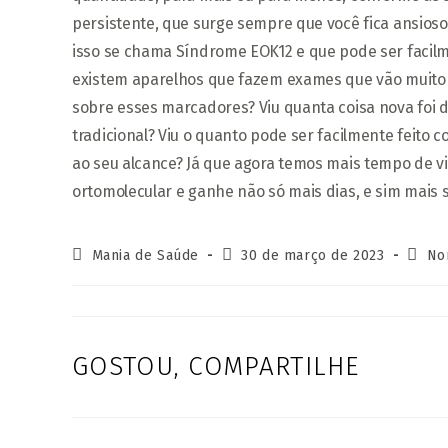
persistente, que surge sempre que você fica ansios
isso se chama Síndrome EOK12 e que pode ser facil
existem aparelhos que fazem exames que vão muito 
sobre esses marcadores? Viu quanta coisa nova foi 
tradicional? Viu o quanto pode ser facilmente feito 
ao seu alcance? Já que agora temos mais tempo de 
ortomolecular e ganhe não só mais dias, e sim mais 
Autor
Post
Categ
Mania de Saúde
30 de março de 2023
No
do
publicado:
do
post:
post:
GOSTOU, COMPARTILHE
COMPARTIL
ESTE
CONTEÚDO