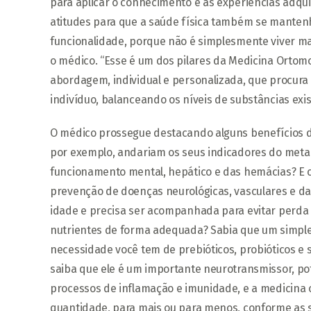
para aplicar o conhecimento e as experiências adq
atitudes para que a saúde física também se mantenha
funcionalidade, porque não é simplesmente viver ma
o médico. “Esse é um dos pilares da Medicina Ortom
abordagem, individual e personalizada, que procura 
indivíduo, balanceando os níveis de substâncias exis
O médico prossegue destacando alguns benefícios d
por exemplo, andariam os seus indicadores do meta
funcionamento mental, hepático e das hemácias? E 
prevenção de doenças neurológicas, vasculares e da 
idade e precisa ser acompanhada para evitar perda
nutrientes de forma adequada? Sabia que um simples 
necessidade você tem de prebióticos, probióticos e si
saiba que ele é um importante neurotransmissor, po
processos de inflamação e imunidade, e a medicina o
quantidade, para mais ou para menos, conforme as s