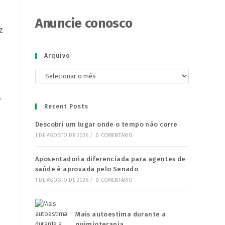
s
Anuncie conosco
z
a
Arquivo
Arquivo
,
Recent Posts
Descobri um lugar onde o tempo não corre
1 DE AGOSTO DE 2026
/
0 COMENTÁRIO
Aposentadoria diferenciada para agentes de
saúde é aprovada pelo Senado
1 DE AGOSTO DE 2026
/
0 COMENTÁRIO
Mais autoestima durante a
quimioterapia