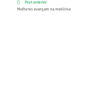
Leia
Post anterior
mais
Mulheres avançam na medicina
artigos