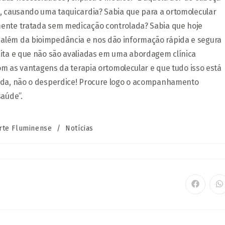
o, causando uma taquicardia? Sabia que para a ortomolecular
mente tratada sem medicação controlada? Sabia que hoje
além da bioimpedância e nos dão informação rápida e segura
dita e que não são avaliadas em uma abordagem clínica
com as vantagens da terapia ortomolecular e que tudo isso está
vida, não o desperdice! Procure logo o acompanhamento
saúde”.
oria
rte Fluminense
/
Notícias
HAR
Abre
A
em
e
uma
u
nova
n
janela
ja