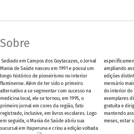
Sobre
Sediado em Campos dos Goytacazes, o Jornal
especificamente para o Noroeste Fluminense,
Mania de Saúde nasceu em 1991 e possui um
ampliando assim o seu raio de ação. Com duas
longo histórico de pioneirismo no interior
edições distintas, além de ter se tornando o
fluminense. Além de ter sido o primeiro
mensário mais longevo e de maior circulação
alternativo a se segmentar com sucesso na
do interior do estado, com mais de 40 mil
medicina local, ele se tornou, em 1995, o
exemplares distribuídos por mês, de forma
primeiro jornal em cores da região, fato
gratuita e dirigida, aos mais diversos leitores –
registrado, inclusive, em livros escolares. Logo
mantendo assim a tradição de, todos os
em seguida, o Mania de Saúde abriu sua
meses, estar 
sucursal em Itaperuna e criou a edição voltada