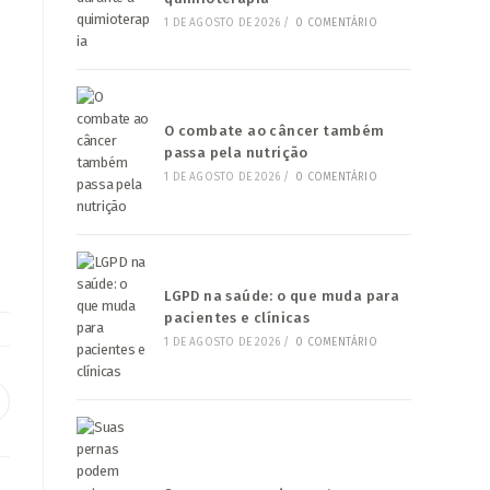
1 DE AGOSTO DE 2026
/
0 COMENTÁRIO
O combate ao câncer também
passa pela nutrição
1 DE AGOSTO DE 2026
/
0 COMENTÁRIO
LGPD na saúde: o que muda para
pacientes e clínicas
1 DE AGOSTO DE 2026
/
0 COMENTÁRIO
bre
m
ma
ova
nela