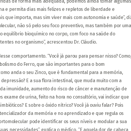
uiridas de forma mais adequada, podemos ainda tomar alguma
 e permita dias mais felizes e repletos de liberdade e
is que importa, mas sim viver mais com autonomia e saúde”, di
olecular, não só pelo seu foco preventivo, mas também por um
o equilíbrio bioquímico no corpo, com foco na saúde do
tentes no organismo”, acrescentou Dr. Cláudio.
esse comportamento. “Você já parou para pensar nisso? Como
bolismo do Ferro, que são importantes para o bom
como anda o seu Zinco, que é fundamental para a memória,
depressão? E a sua flora intestinal, que muda muito com a
 da imunidade, aumento do risco de câncer e manutenção de
exame de urina, feito na hora no consultório, vai indicar que
mbióticos? E sobre o óxido nítrico? Você já ouviu falar? Pois
tencializador da memória e no aprendizado e que regula os
rtomolecular pode identificar os seus níveis e modular a sua
uas necessidades”, explica o médico. “E aquela dor de cabeça